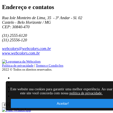
Endereço e contatos
Rua Iole Monteiro de Lima, 35 - 3º Andar - Sl. 02
Castelo - Belo Horizonte / MG
CEP: 30840-470
(31) 2555-6120
(31) 25556-120
webcolors@webcolors.com.br
www.webcolors.com.br
Política de privacidade
|
Termos e Condições
2022 © Todos os direitos reservados.
Este website usa cookies para garantir uma melhor experiência. Ao usar
este site você concorda com nossa
política de privacidade.
Aceitar!
FECHAR
×