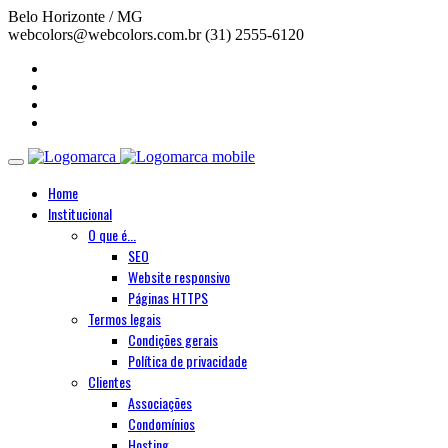
Belo Horizonte / MG
webcolors@webcolors.com.br
(31) 2555-6120
Home
Institucional
O que é...
SEO
Website responsivo
Páginas HTTPS
Termos legais
Condições gerais
Política de privacidade
Clientes
Associações
Condomínios
Hosting