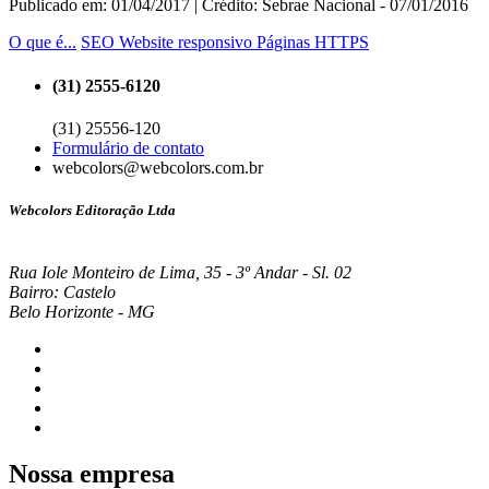
Publicado em: 01/04/2017 | Crédito: Sebrae Nacional - 07/01/2016
O que é...
SEO
Website responsivo
Páginas HTTPS
(31) 2555-6120
(31) 25556-120
Formulário de contato
webcolors@webcolors.com.br
Webcolors Editoração Ltda
Rua Iole Monteiro de Lima, 35 - 3º Andar - Sl. 02
Bairro: Castelo
Belo Horizonte - MG
Nossa empresa