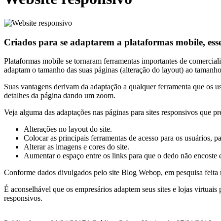
Criados para se adaptarem a plataformas mobile, ess
Plataformas mobile se tornaram ferramentas importantes de comerciali
adaptam o tamanho das suas páginas (alteração do layout) ao tamanho d
Suas vantagens derivam da adaptação a qualquer ferramenta que os usu
detalhes da página dando um zoom.
Veja alguma das adaptações nas páginas para sites responsivos que pre
Alterações no layout do site.
Colocar as principais ferramentas de acesso para os usuários, par
Alterar as imagens e cores do site.
Aumentar o espaço entre os links para que o dedo não encoste
Conforme dados divulgados pelo site Blog Webop, em pesquisa feita no
É aconselhável que os empresários adaptem seus sites e lojas virtuais 
responsivos.
rolex replica
replica watches