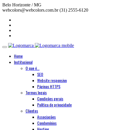
Belo Horizonte / MG
webcolors@webcolors.com.br
(31) 2555-6120
Home
Institucional
O que é...
SEO
Website responsivo
Páginas HTTPS
Termos legais
Condições gerais
Política de privacidade
Clientes
Associações
Condomínios
Hosting