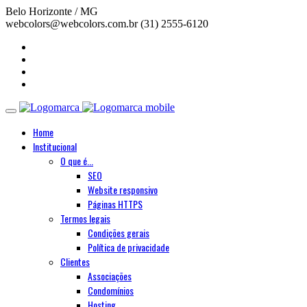
Belo Horizonte / MG
webcolors@webcolors.com.br
(31) 2555-6120
Home
Institucional
O que é...
SEO
Website responsivo
Páginas HTTPS
Termos legais
Condições gerais
Política de privacidade
Clientes
Associações
Condomínios
Hosting