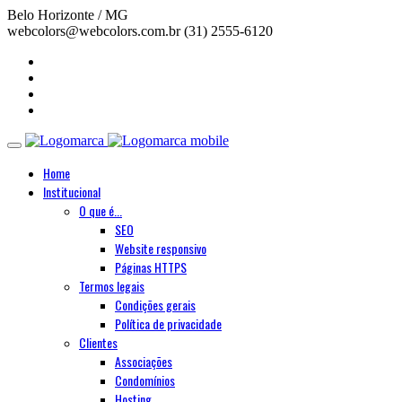
Belo Horizonte / MG
webcolors@webcolors.com.br
(31) 2555-6120
Home
Institucional
O que é...
SEO
Website responsivo
Páginas HTTPS
Termos legais
Condições gerais
Política de privacidade
Clientes
Associações
Condomínios
Hosting