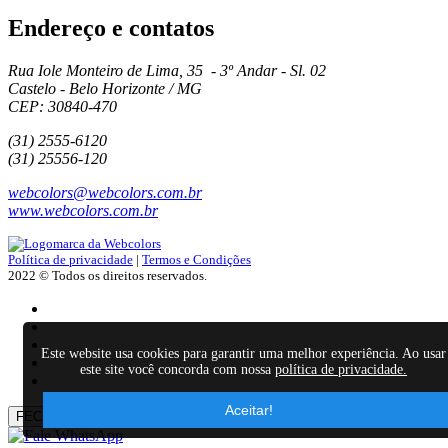
Endereço e contatos
Rua Iole Monteiro de Lima, 35 - 3º Andar - Sl. 02
Castelo - Belo Horizonte / MG
CEP: 30840-470
(31) 2555-6120
(31) 25556-120
webcolors@webcolors.com.br
www.webcolors.com.br
Política de privacidade
|
Termos e Condições
2022 © Todos os direitos reservados.
Este website usa cookies para garantir uma melhor experiência. Ao usar
este site você concorda com nossa
política de privacidade.
Aceitar!
FECHAR
×