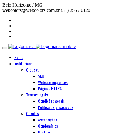
Belo Horizonte / MG
webcolors@webcolors.com.br
(31) 2555-6120
Home
Institucional
O que é...
SEO
Website responsivo
Páginas HTTPS
Termos legais
Condições gerais
Política de privacidade
Clientes
Associações
Condomínios
Hosting